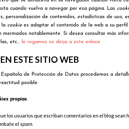
xto que se almacena en su navegador cuando visita casi
isita cuando vuelva a navegar por esa página. Las
cooki
es, personalización de contenidos, estadísticas de uso, e
e la
cookie
es adaptar el contenido de la web a su perfil
ían mermados notablemente. Si desea consultar más info
rlas, etc…
le rogamos se dirija a este enlace.
EN ESTE SITIO WEB
ia Española de Protección de Datos procedemos a detall
xactitud posible.
kies propias
:
que los usuarios que escriban comentarios en el blog sean
ombate el
spam
.