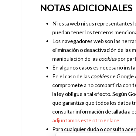
NOTAS ADICIONALES
Ni esta web ni sus representantes le
puedan tener los terceros menciona
Los navegadores web son las herra
eliminación o desactivación de las 
manipulación de las
cookies
por par
En algunos casos es necesario insta
En el caso de las
cookies
de Google A
compromete a no compartirla con te
la ley obligue a tal efecto. Según 
que garantiza que todos los datos t
consultar información detallada a 
adjuntamos este otro enlace
.
Para cualquier duda o consulta acer