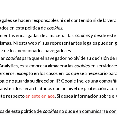
gales se hacen responsables ni del contenido ni de la verac
dos en esta política de
cookies
.
mientas encargadas de almacenar las
cookies
y desde este
mismas. Ni esta web ni sus representantes legales pueden g
te de los mencionados navegadores.
lar
cookies
para que el navegador no olvide su decisión de 
nalytics, esta empresa almacena las
cookies
en servidores
rceros, excepto en los casos en los que sea necesario par
Google no guarda su dirección IP. Google Inc. es una compa
ransferidos serán tratados con un nivel de protección aco
este respecto
en este enlace
. Si desea información sobre el
ca de esta política de
cookies
no dude en comunicarse con n